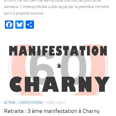
a confirmé son déni de démocratie une fois de plus cette
semaine. L’intersyndicale a été reçue par la première ministre
qui n’a proposé aucune...
Facebook
Bluesky
Partager
ACTION
/
CONTESTATION
1 AVRIL 2023
Retraite : 3 ème manifestation à Charny