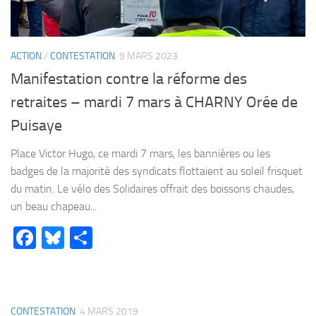
ACTION
/
CONTESTATION
9 MARS 2023
Manifestation contre la réforme des
retraites – mardi 7 mars à CHARNY Orée de
Puisaye
Place Victor Hugo, ce mardi 7 mars, les bannières ou les
badges de la majorité des syndicats flottaient au soleil frisquet
du matin. Le vélo des Solidaires offrait des boissons chaudes,
un beau chapeau...
Facebook
Bluesky
Partager
CONTESTATION
4 MARS 2019