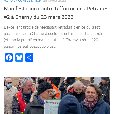
ACTION
/
CONTESTATION
28 MARS 2023
Manifestation contre Réforme des Retraites
#2 à Charny du 23 mars 2023
L’excellent article de Mediapart retraduit bien ce qui s’est
passé hier soir à Charny à quelques détails près. La deuxième
(et non la première) manifestation à Charny a réuni 120
personnes soit beaucoup plus...
Facebook
Bluesky
Partager