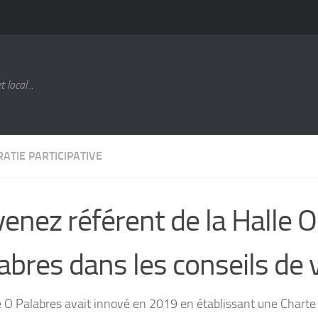
local...
ATIE PARTICIPATIVE
enez référent de la Halle O
abres dans les conseils de v
e O Palabres avait innové en 2019 en établissant une Charte