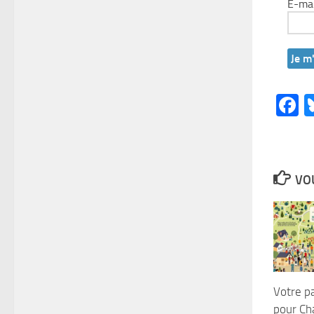
E-ma
F
VOU
Votre pa
pour Ch