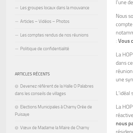
l’une de
Les groupes locaux dans la mouvance
Nous so
Articles – Vidéos – Photos
compte s
notamme
Les comptes rendus de nos réunions
:
Vous c
Politique de confidentialité
La HOP 
dans ces
réunion
ARTICLES RÉCENTS
une syn
Devenez référent de la Halle O Palabres
L’idéal 
dans les conseils de villages
La HOP 
Elections Municipales à Charny Orée de
Puisaye
réactiv
nous p
Vœux de Madame la Maire de Charny
résiden