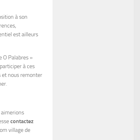
sition à son
érences,
tiel est ailleurs
e O Palabres »
participer à ces
s et nous remonter
er.
 aimerions
resse
contactez
om village de