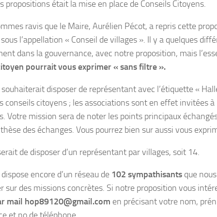
s propositions était la mise en place de Conseils Citoyens.
mmes ravis que le Maire, Aurélien Pécot, a repris cette propo
ous l’appellation « Conseil de villages ». Il y a quelques diff
nt dans la gouvernance, avec notre proposition, mais l’essen
itoyen pourrait vous exprimer « sans filtre ».
souhaiterait disposer de représentant avec l’étiquette « Hall
 conseils citoyens ; les associations sont en effet invitées à 
s. Votre mission sera de noter les points principaux échangé
thèse des échanges. Vous pourrez bien sur aussi vous exprim
serait de disposer d’un représentant par villages, soit 14.
dispose encore d’un réseau de
102 sympathisants
que nous
er sur des missions concrètes. Si notre proposition vous inté
ar mail hop89120@gmail.com
en précisant votre nom, prén
ce et no de téléphone.