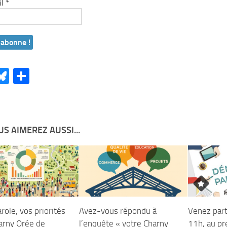
il
*
acebook
Bluesky
Partager
S AIMEREZ AUSSI...
role, vos priorités
Avez-vous répondu à
Venez parti
arny Orée de
l’enquête « votre Charny
11h, au pr