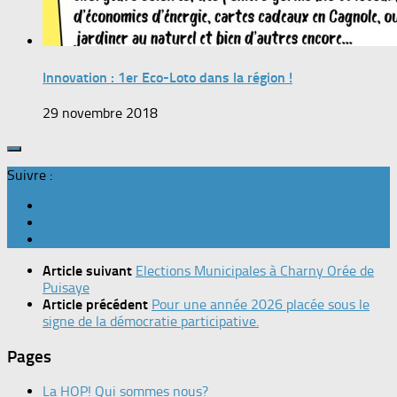
Innovation : 1er Eco-Loto dans la région !
29 novembre 2018
Suivre :
Article suivant
Elections Municipales à Charny Orée de
Puisaye
Article précédent
Pour une année 2026 placée sous le
signe de la démocratie participative.
Pages
La HOP! Qui sommes nous?