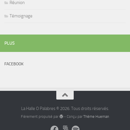
Réunion
Témoignage
PLUS
FACEBOOK
La Halle O Palabres © 2026. Tous droits réservés.
Fièrement propulsé par
- Conçu par
Thème Hueman