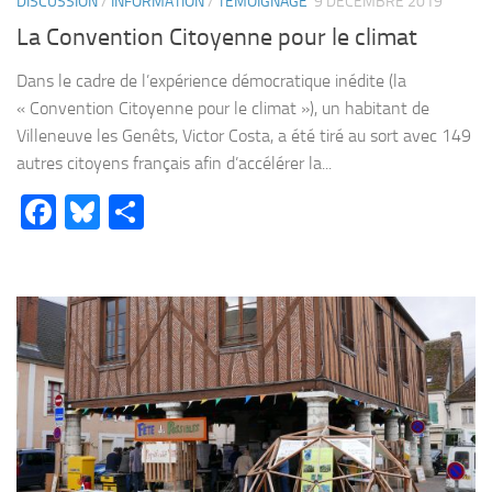
DISCUSSION
/
INFORMATION
/
TÉMOIGNAGE
9 DÉCEMBRE 2019
La Convention Citoyenne pour le climat
Dans le cadre de l’expérience démocratique inédite (la
« Convention Citoyenne pour le climat »), un habitant de
Villeneuve les Genêts, Victor Costa, a été tiré au sort avec 149
autres citoyens français afin d’accélérer la...
Facebook
Bluesky
Partager