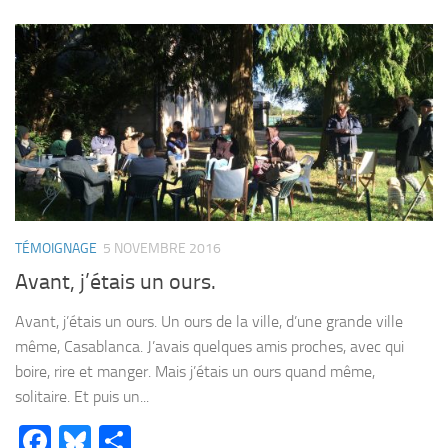
TÉMOIGNAGE
5 NOVEMBRE 2016
Avant, j’étais un ours.
Avant, j’étais un ours. Un ours de la ville, d’une grande ville
même, Casablanca. J’avais quelques amis proches, avec qui
boire, rire et manger. Mais j’étais un ours quand même,
solitaire. Et puis un...
Facebook
Bluesky
Partager