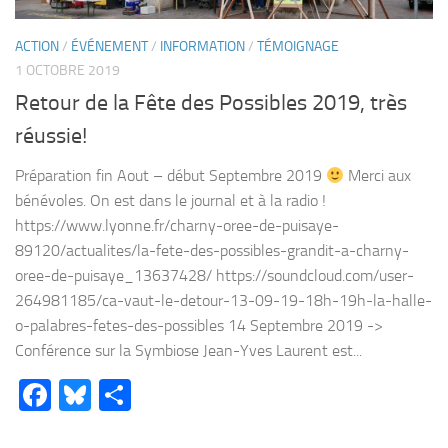
ACTION
/
ÉVÉNEMENT
/
INFORMATION
/
TÉMOIGNAGE
1 OCTOBRE 2019
Retour de la Fête des Possibles 2019, très
réussie!
Préparation fin Aout – début Septembre 2019
Merci aux
bénévoles. On est dans le journal et à la radio !
https://www.lyonne.fr/charny-oree-de-puisaye-
89120/actualites/la-fete-des-possibles-grandit-a-charny-
oree-de-puisaye_13637428/ https://soundcloud.com/user-
264981185/ca-vaut-le-detour-13-09-19-18h-19h-la-halle-
o-palabres-fetes-des-possibles 14 Septembre 2019 ->
Conférence sur la Symbiose Jean-Yves Laurent est...
Facebook
Bluesky
Partager