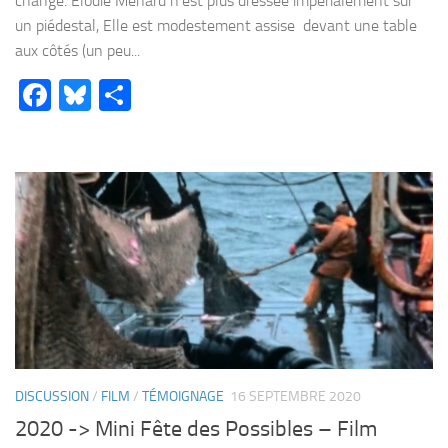
changé. Elodie Ménard n’est plus dressée impérialement sur
un piédestal, Elle est modestement assise devant une table
aux côtés (un peu...
Facebook
Bluesky
Partager
DISCUSSION
/
FILM
/
TÉMOIGNAGE
16 SEPTEMBRE 2020
2020 -> Mini Fête des Possibles – Film