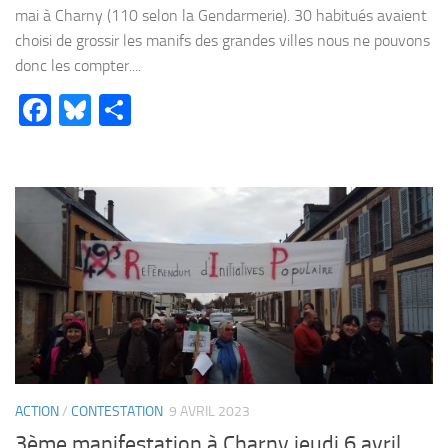
mai à Charny (110 selon la Gendarmerie). 30 habitués avaient
choisi de grossir les manifs des grandes villes nous ne pouvons
donc les compter....
Facebook
Bluesky
Partager
ACTION
/
CONTESTATION
9 AVRIL 2023
3ème manifestation à Charny jeudi 6 avril