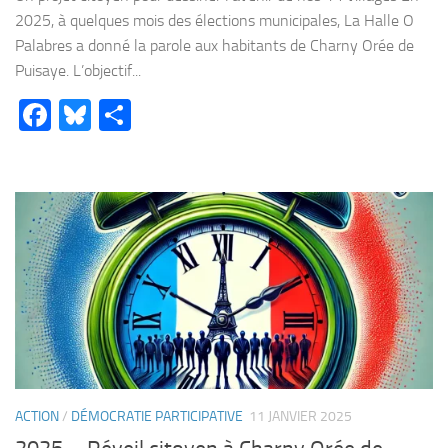
2025, à quelques mois des élections municipales, La Halle O
Palabres a donné la parole aux habitants de Charny Orée de
Puisaye. L’objectif...
Facebook
Bluesky
Partager
ACTION
/
DÉMOCRATIE PARTICIPATIVE
11 JANVIER 2025