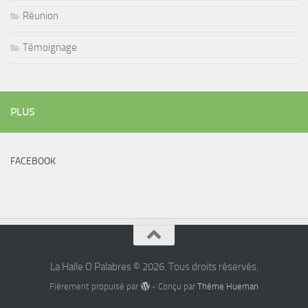
Réunion
Témoignage
PLUS
FACEBOOK
La Halle O Palabres © 2026. Tous droits réservés.
Fièrement propulsé par
- Conçu par
Thème Hueman