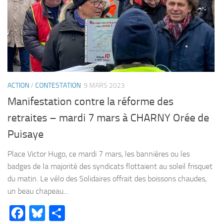
ACTION
/
CONTESTATION
9 MARS 2023
Manifestation contre la réforme des
retraites – mardi 7 mars à CHARNY Orée de
Puisaye
Place Victor Hugo, ce mardi 7 mars, les bannières ou les
badges de la majorité des syndicats flottaient au soleil frisquet
du matin. Le vélo des Solidaires offrait des boissons chaudes,
un beau chapeau...
Facebook
Bluesky
Partager