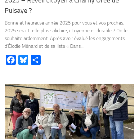
2025 – Réveil citoyen à Charny Orée de
Puisaye ?
Bonne et heureuse année 2025 pour vous et vos proches.
2025 sera-t-elle plus solidaire, citoyenne et durable ? On le
souhaite ardemment. Après avoir évalué les engagements
d’Élodie Ménard et de sa liste « Dans...
Facebook
Bluesky
Partager