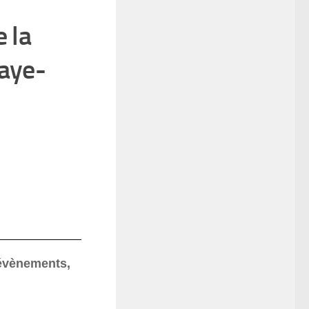
e la
aye-
 évènements,