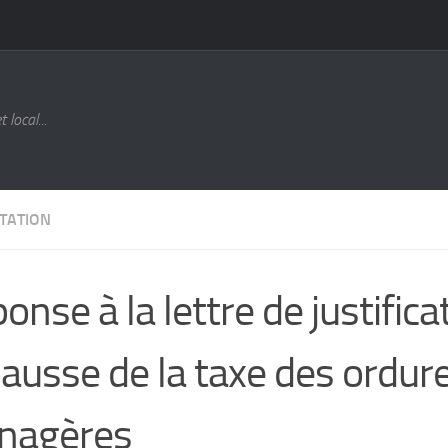
local...
TATION
ponse à la lettre de justific
hausse de la taxe des ordur
nagères