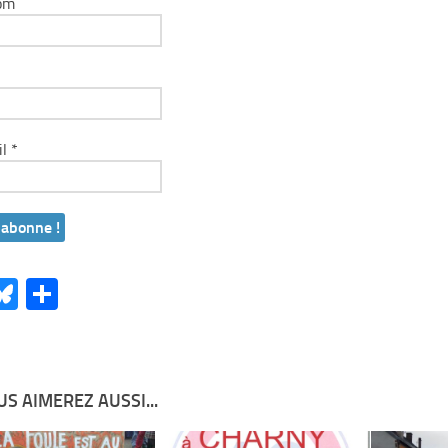
om
il
*
acebook
Bluesky
Partager
S AIMEREZ AUSSI...