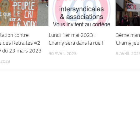
tation contre
Lundi 1er mai 2023 :
3ème mani
 des Retraites #2
Charny sera dans la rue !
Charny jeu
y du 23 mars 2023
30 AVRIL 2023
9 AVRIL 202
 2023