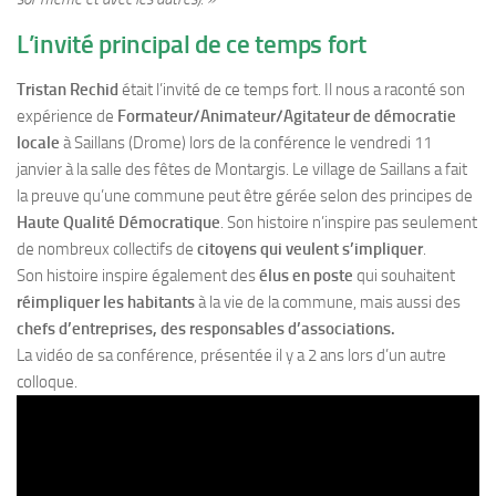
L’invité principal de ce temps fort
Tristan Rechid
était l’invité de ce temps fort. Il nous a raconté son
expérience de
Formateur/Animateur/Agitateur de démocratie
locale
à Saillans (Drome) lors de la conférence le vendredi 11
janvier à la salle des fêtes de Montargis. Le village de Saillans a fait
la preuve qu’une commune peut être gérée selon des principes de
Haute Qualité Démocratique
. Son histoire n’inspire pas seulement
de nombreux collectifs de
citoyens qui veulent s’impliquer
.
Son histoire inspire également des
élus en poste
qui souhaitent
réimpliquer les habitants
à la vie de la commune, mais aussi des
chefs d’entreprises, des responsables d’associations.
La vidéo de sa conférence, présentée il y a 2 ans lors d’un autre
colloque.