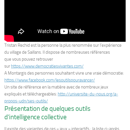
Tristan Rechid est la personne la plus renommée sur l’expérience
du village de Saillans. Il dispose de nombreuses références
que vous pouvez retrouver
sur
https://www.democratiesvivantes.com/
A Montargis des personnes souhaitent vivre une vraie démocratie:
https://www.facebook.com/lesoutilspouravancer/
Un site de référence en la matière avec de nombreux jeux
expliqués et téléchargeables:
http://universite-du-nous.org/a-
propos-udn/ses-outils/
Présentation de quelques outils
d’intelligence collective
Il existe des variantes de ces « jeux » interactifs ; la liste ci-après