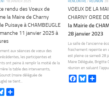
ENT
18 JANVIER 2025
RENCONTRE
/
RÉUNION
28
e rendu des Voeux de
VOEUX DE LA MAI
e la Maire de Charny
CHARNY OREE DE
de Puisaye à CHAMBEUGLE
la Mairie de CHA
imanche 11 janvier 2025 à
28 janvier 2023
ures
La salle de l’ancienne é
fraichement repeinte en u
rement aux séances de vœux des
est pleine ce samedi 28 j
récédentes, les participantes et
Maire Déléguée, Brigitte
nts ont peine à remplir la moitié de la
réunion en saluant l’appui
rrière la table des intervenants,
 Gounot (maire déléguée de
Facebook
Bluesk
Par
le) se tient...
acebook
Bluesky
Partager