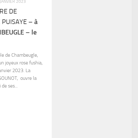
 JANVIER 2023
RE DE
à
 PUISAYE –
MBEUGLE – le
cole de Chambeugle,
n joyeux rose fushia,
anvier 2023. La
 GOUNOT, ouvre la
 de ses...
y
tager