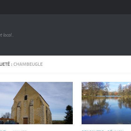
local...
UETÉ :
CHAMBEUGLE