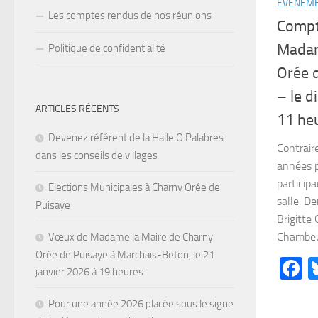
ÉVÉNEM
Les comptes rendus de nos réunions
Compt
Madam
Politique de confidentialité
Orée 
– le d
ARTICLES RÉCENTS
11 he
Devenez référent de la Halle O Palabres
Contrai
dans les conseils de villages
années p
participa
Elections Municipales à Charny Orée de
salle. De
Puisaye
Brigitte
Chambeug
Vœux de Madame la Maire de Charny
Orée de Puisaye à Marchais-Beton, le 21
F
janvier 2026 à 19 heures
Pour une année 2026 placée sous le signe