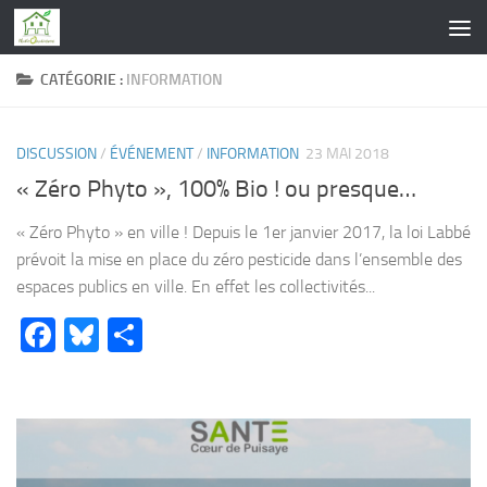
Skip to content
CATÉGORIE :
INFORMATION
DISCUSSION
/
ÉVÉNEMENT
/
INFORMATION
23 MAI 2018
« Zéro Phyto », 100% Bio ! ou presque…
« Zéro Phyto » en ville ! Depuis le 1er janvier 2017, la loi Labbé
prévoit la mise en place du zéro pesticide dans l’ensemble des
espaces publics en ville. En effet les collectivités...
Facebook
Bluesky
Partager