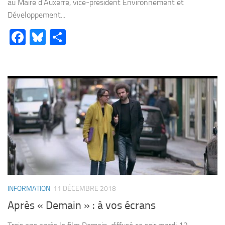
au Maire d’Auxerre, vice-président Environnement et
Développement...
Facebook
Bluesky
Partager
INFORMATION
11 DÉCEMBRE 2018
Après « Demain » : à vos écrans