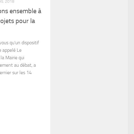
RE 2018
pons ensemble à
rojets pour la
vous qu’un dispositif
e appelé Le
a Mairie qui
vement au débat, a
ernier sur les 14
y
tager