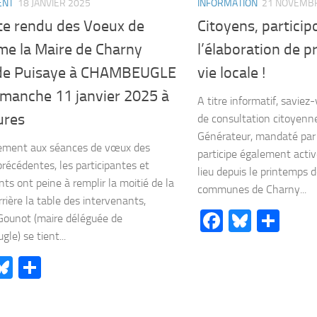
ENT
18 JANVIER 2025
INFORMATION
21 NOVEMB
e rendu des Voeux de
Citoyens, partici
e la Maire de Charny
l’élaboration de p
de Puisaye à CHAMBEUGLE
vie locale !
imanche 11 janvier 2025 à
A titre informatif, saviez-
ures
de consultation citoyenn
Générateur, mandaté par l
rement aux séances de vœux des
participe également acti
récédentes, les participantes et
lieu depuis le printemps d
nts ont peine à remplir la moitié de la
communes de Charny...
rrière la table des intervenants,
Facebook
Bluesk
Par
 Gounot (maire déléguée de
le) se tient...
acebook
Bluesky
Partager