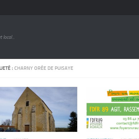
local...
UETÉ :
CHARNY ORÉE DE PUISAYE