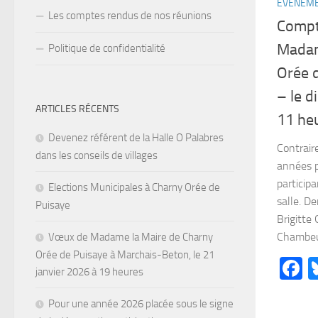
ÉVÉNEM
Les comptes rendus de nos réunions
Compt
Madam
Politique de confidentialité
Orée 
– le d
ARTICLES RÉCENTS
11 he
Devenez référent de la Halle O Palabres
Contrai
dans les conseils de villages
années p
participa
Elections Municipales à Charny Orée de
salle. De
Puisaye
Brigitte
Chambeug
Vœux de Madame la Maire de Charny
Orée de Puisaye à Marchais-Beton, le 21
F
janvier 2026 à 19 heures
Pour une année 2026 placée sous le signe